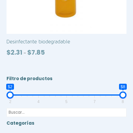
Desinfectante biodegradable
Price
$
2.31
$
7.85
–
range:
$2.31
through
$7.85
Filtro de productos
$2
$8
2
4
5
7
8
Categorías