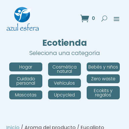
0
Ecotienda
Seleciona una categoría
Hogar
Cosmética
Bebés y niños
natural
Cuidado
Zero waste
personal
Vehículos
Ecokits y
Mascotas
Upcycled
regalos
Inicio
/ Aroma del producto / Eucalipto