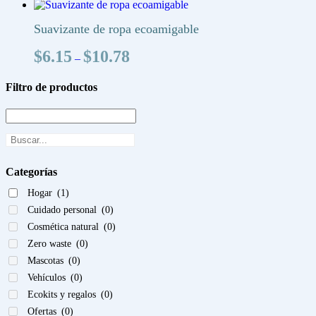
Suavizante de ropa ecoamigable
Price
$
6.15
$
10.78
–
range:
$6.15
Filtro de productos
through
$10.78
Categorías
Hogar
(1)
Cuidado personal
(0)
Cosmética natural
(0)
Zero waste
(0)
Mascotas
(0)
Vehículos
(0)
Ecokits y regalos
(0)
Ofertas
(0)