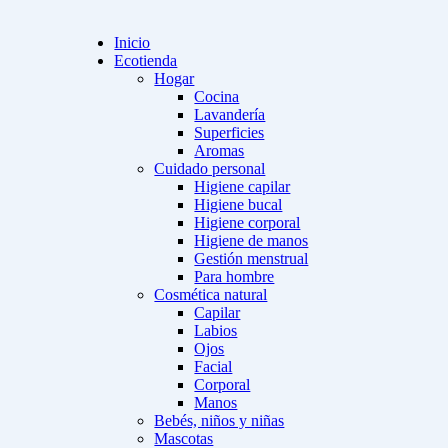
Inicio
Ecotienda
Hogar
Cocina
Lavandería
Superficies
Aromas
Cuidado personal
Higiene capilar
Higiene bucal
Higiene corporal
Higiene de manos
Gestión menstrual
Para hombre
Cosmética natural
Capilar
Labios
Ojos
Facial
Corporal
Manos
Bebés, niños y niñas
Mascotas