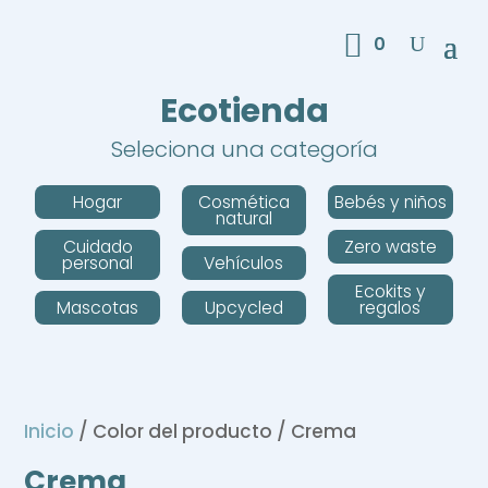
0
Ecotienda
Seleciona una categoría
Hogar
Cosmética
Bebés y niños
natural
Cuidado
Zero waste
personal
Vehículos
Ecokits y
Mascotas
Upcycled
regalos
Inicio
/ Color del producto / Crema
Crema