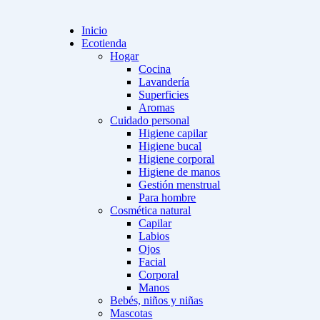
Inicio
Ecotienda
Hogar
Cocina
Lavandería
Superficies
Aromas
Cuidado personal
Higiene capilar
Higiene bucal
Higiene corporal
Higiene de manos
Gestión menstrual
Para hombre
Cosmética natural
Capilar
Labios
Ojos
Facial
Corporal
Manos
Bebés, niños y niñas
Mascotas