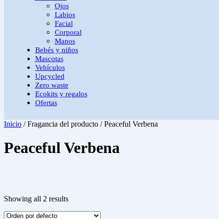
Ojos
Labios
Facial
Corporal
Manos
Bebés y niños
Mascotas
Vehículos
Upcycled
Zero waste
Ecokits y regalos
Ofertas
Inicio
/ Fragancia del producto / Peaceful Verbena
Peaceful Verbena
Showing all 2 results