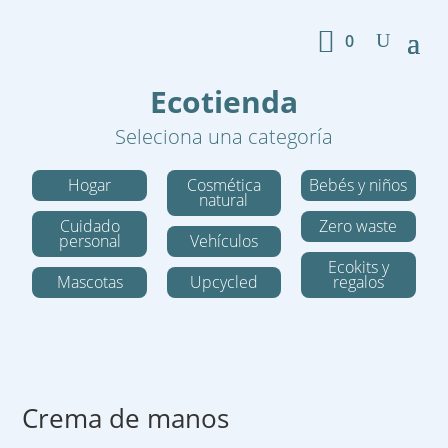
0
Ecotienda
Seleciona una categoría
Hogar
Cosmética
Bebés y niños
natural
Cuidado
Zero waste
personal
Vehículos
Ecokits y
Mascotas
Upcycled
regalos
Crema de manos