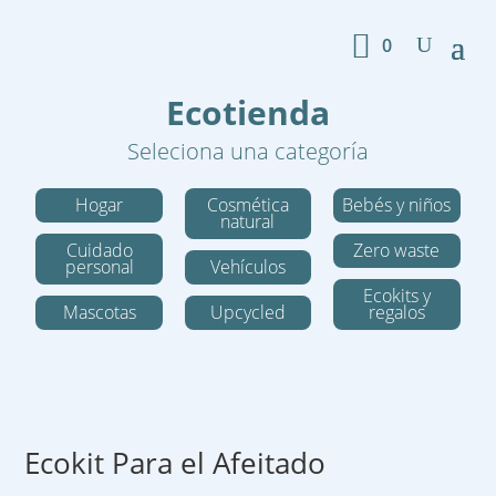
0
Ecotienda
Seleciona una categoría
Hogar
Cosmética
Bebés y niños
natural
Cuidado
Zero waste
personal
Vehículos
Ecokits y
Mascotas
Upcycled
regalos
Ecokit Para el Afeitado