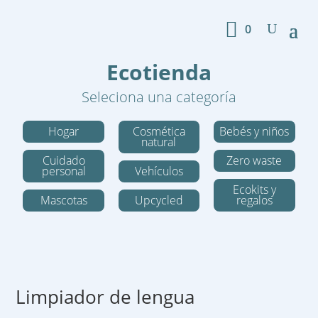
0
Ecotienda
Seleciona una categoría
Hogar
Cosmética
Bebés y niños
natural
Cuidado
Zero waste
personal
Vehículos
Ecokits y
Mascotas
Upcycled
regalos
Limpiador de lengua