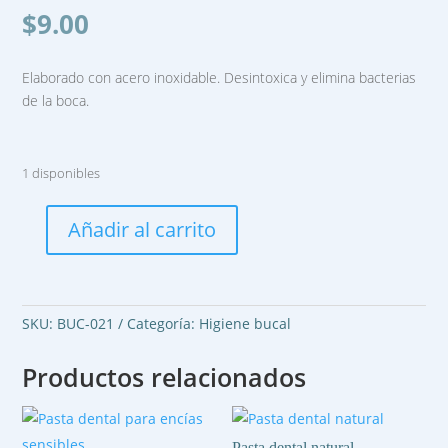
$
9.00
Elaborado con acero inoxidable. Desintoxica y elimina bacterias
de la boca.
1 disponibles
Añadir al carrito
Limpiador
de
lengua
cantidad
SKU:
BUC-021
Categoría:
Higiene bucal
Productos relacionados
Pasta dental natural