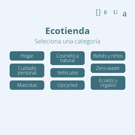
0
Ecotienda
Seleciona una categoría
Hogar
Cosmética
Bebés y niños
natural
Cuidado
Zero waste
personal
Vehículos
Ecokits y
Mascotas
Upcycled
regalos