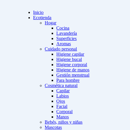
Inicio
Ecotienda
Hogar
Cocina
Lavandería
Superficies
Aromas
Cuidado personal
Higiene capilar
Higiene bucal
Higiene corporal
Higiene de manos
Gestión menstrual
Para hombre
Cosmética natural
Capilar
Labios
Ojos
Facial
Corporal
Manos
Bebés, niños y niñas
Mascotas