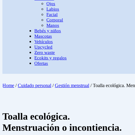
Ojos
Labios
Facial
Corporal
Manos
Bebés y niños
Mascotas
Vehículos
Upcycled
Zero waste
Ecokits y regalos
Ofertas
Home
/
Cuidado personal
/
Gestión menstrual
/ Toalla ecológica. Men
Toalla ecológica.
Menstruación o incontiencia.