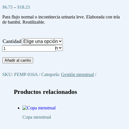
Price
$
6.75
–
$
18.23
range:
Para flujo normal o incontinecia urinaria leve. Elaborada con tela
$6.75
de bambú. Reutilizable.
through
$18.23
Cantidad
Diseño
Toalla
ecológica.
Menstruación
Añadir al carrito
o
incontiencia.
SKU:
FEMP-016A
Categoría:
Gestión menstrual
cantidad
Productos relacionados
Copa menstrual