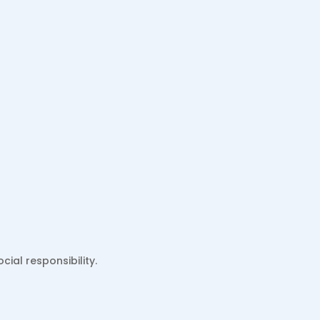
$5.00
through
$13.00
ial responsibility.