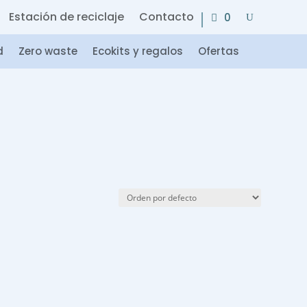
Estación de reciclaje
Contacto
0
d
Zero waste
Ecokits y regalos
Ofertas
Categorías
Hogar
(0)
Cuidado personal
(1)
Cosmética natural
(0)