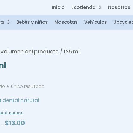
Inicio
Ecotienda
Nosotros
ca
Bebés y niños
Mascotas
Vehículos
Upcycle
 Volumen del producto / 125 ml
ml
o el único resultado
ntal natural
Price
$
13.00
–
range: