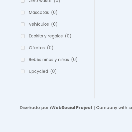
Zero waste
(0)
Mascotas
(0)
Vehículos
(0)
Ecokits y regalos
(0)
Ofertas
(0)
Bebés niños y niñas
(0)
Upcycled
(0)
Diseñado por
iWebSocial Project
| Company with soc