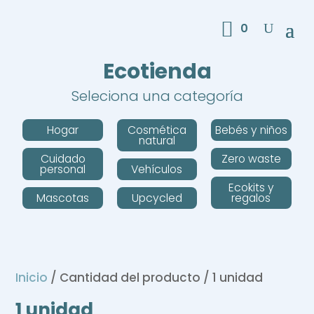
0
Ecotienda
Seleciona una categoría
Hogar
Cosmética
Bebés y niños
natural
Cuidado
Zero waste
personal
Vehículos
Ecokits y
Mascotas
Upcycled
regalos
Inicio
/ Cantidad del producto / 1 unidad
1 unidad