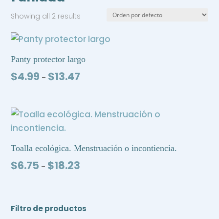
Showing all 2 results
Panty protector largo
Price
$
4.99
$
13.47
–
range:
$4.99
through
$13.47
Toalla ecológica. Menstruación o incontiencia.
Price
$
6.75
$
18.23
–
range:
$6.75
through
$18.23
Filtro de productos