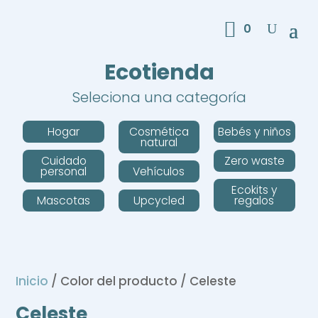
0
Ecotienda
Seleciona una categoría
Hogar
Cosmética
Bebés y niños
natural
Cuidado
Zero waste
personal
Vehículos
Ecokits y
Mascotas
Upcycled
regalos
Inicio
/ Color del producto / Celeste
Celeste